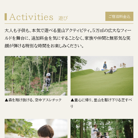
Activities
ご宿泊料金込
遊び
大人も子供も、本気で遊べる里山アクティビティ。5万㎡の広大なフィー
ルドを舞台に、追加料金を気にすることなく、家族や仲間と無邪気な笑
顔が弾ける特別な時間をお楽しみください。
▲森を翔け抜ける、空中アスレチック
▲童心に帰り、里山を駆け下りる芝すべ
り