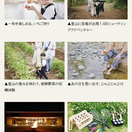
▲一年中楽しめる、いちご狩り
▲里山に恐竜が出現！ARシューティン
グアドベンチャー
▲里山の恵みを味わう、新鮮野菜の収
▲あの日を思い出す、じゃぶじゃぶ川
穫体験